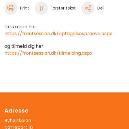
Print
Forstør tekst
Del
Læs mere her
https://frontsession.dk/optagelsesproeve.aspx
og tilmeld dig her
https://frontsession.dk/tilmelding.aspx
Adresse
Byhøjskolen
Nørreport 16