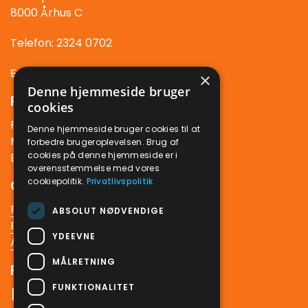
8000 Århus C
Telefon: 2324 0702
E-mail: info@bhs.dk
×
Denne hjemmeside bruger
Forstander
cookies
Rikke Herold
Denne hjemmeside bruger cookies til at
M 2144 0234
forbedre brugeroplevelsen. Brug af
cookies på denne hjemmeside er i
E-mail: rikkeherold@bhs.dk
overensstemmelse med vores
cookiepolitik.
Privatlivspolitik
Genveje
Frontsession
ABSOLUT NØDVENDIGE
Fotografisk skole
YDEEVNE
Aarhus Kunstskole
MÅLRETNING
Følg os
FUNKTIONALITET
Facebook